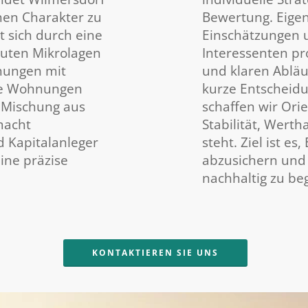
hen Charakter zu
Bewertung. Eigen
t sich durch eine
Einschätzungen 
guten Mikrolagen
Interessenten pr
nungen mit
und klaren Abläu
ne Wohnungen
kurze Entscheid
 Mischung aus
schaffen wir Ori
macht
Stabilität, Werth
d Kapitalanleger
steht. Ziel ist e
ine präzise
abzusichern und 
nachhaltig zu beg
KONTAKTIEREN SIE UNS