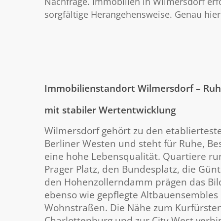
Nachfrage. Immobilien in Wilmersdorf erfo
sorgfältige Herangehensweise. Genau hier
Immobilienstandort Wilmersdorf – Ru
mit stabiler Wertentwicklung
Wilmersdorf gehört zu den etabliertes
Berliner Westen und steht für Ruhe, Be
eine hohe Lebensqualität. Quartiere r
Prager Platz, den Bundesplatz, die Gün
den Hohenzollerndamm prägen das Bild
ebenso wie gepflegte Altbauensembles
Wohnstraßen. Die Nähe zum Kurfürst
Charlottenburg und zur City West verb