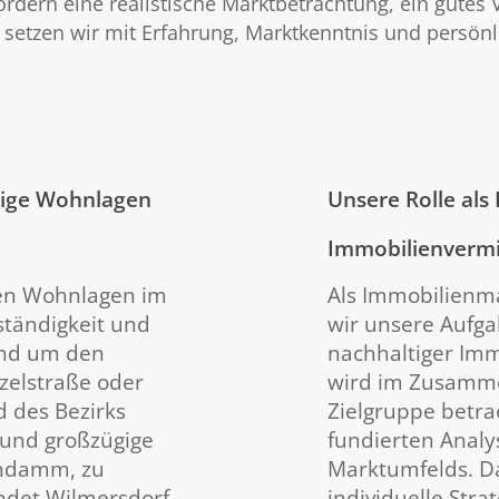
rdern eine realistische Marktbetrachtung, ein gutes 
 setzen wir mit Erfahrung, Marktkenntnis und persönl
hige Wohnlagen
Unsere Rolle als
Immobilienvermi
ten Wohnlagen im
Als Immobilienma
ständigkeit und
wir unsere Aufga
und um den
nachhaltiger Imm
tzelstraße oder
wird im Zusamme
 des Bezirks
Zielgruppe betra
 und großzügige
fundierten Analy
endamm, zu
Marktumfelds. D
indet Wilmersdorf
individuelle Stra