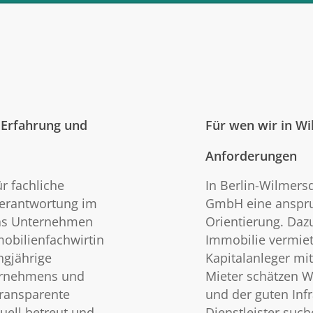
 Erfahrung und
Für wen wir in Wi
Anforderungen
r fachliche
In Berlin-Wilmers
Verantwortung im
GmbH eine anspruc
das Unternehmen
Orientierung. Dazu
mobilienfachwirtin
Immobilie vermie
ngjährige
Kapitalanleger mit
ternehmens und
Mieter schätzen 
 transparente
und der guten Infr
uell betreut und
Dienstleister such